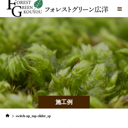
施工例
switch-op_top-slider_sp