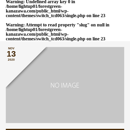
Warning
: Undefined array key 0 in
/home/lightup01/forestgreen-
kanazawa.com/public_html/wp-
content/themes/switch_tcd063/single.php
on line
23
Warning
: Attempt to read property "slug" on null in
/home/lightup01/forestgreen-
kanazawa.com/public_html/wp-
content/themes/switch_tcd063/single.php
on line
23
NOV
13
2020