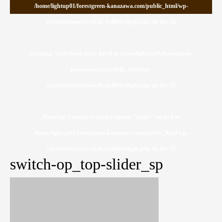
/home/lightup01/forestgreen-kanazawa.com/public_html/wp-
content/themes/switch_tcd063/single.php on line
55
">
Warning
: Undefined array key 0 in
/home/lightup01/forestgreen-
kanazawa.com/public_html/wp-
content/themes/switch_tcd063/single.php
on line
55
Warning
: Attempt to read property "name" on null in
/home/lightup01/forestgreen-kanazawa.com/public_html/wp-
content/themes/switch_tcd063/single.php
on line
55
switch-op_top-slider_sp