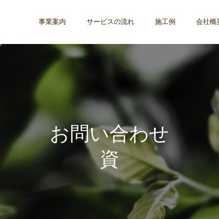
事業案内
サービスの流れ
施工例
会社概
お
問
い
合
わ
せ
資
料
請
求