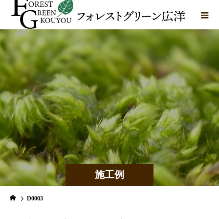
施工例
D0003