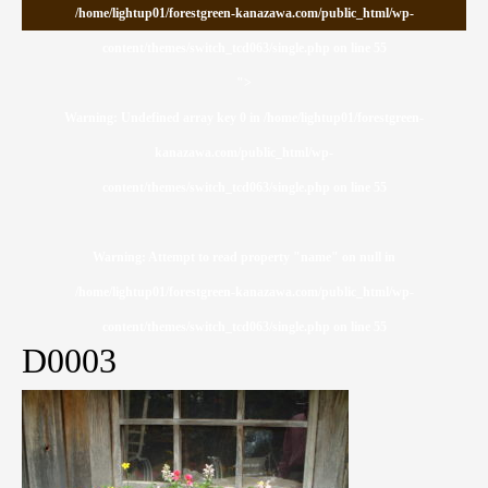
/home/lightup01/forestgreen-kanazawa.com/public_html/wp-
content/themes/switch_tcd063/single.php on line
55
">
Warning
: Undefined array key 0 in
/home/lightup01/forestgreen-
kanazawa.com/public_html/wp-
content/themes/switch_tcd063/single.php
on line
55
Warning
: Attempt to read property "name" on null in
/home/lightup01/forestgreen-kanazawa.com/public_html/wp-
content/themes/switch_tcd063/single.php
on line
55
D0003