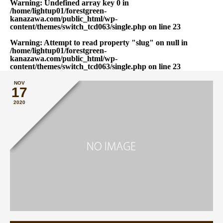
Warning
: Undefined array key 0 in
/home/lightup01/forestgreen-
kanazawa.com/public_html/wp-
content/themes/switch_tcd063/single.php
on line
23
Warning
: Attempt to read property "slug" on null in
/home/lightup01/forestgreen-
kanazawa.com/public_html/wp-
content/themes/switch_tcd063/single.php
on line
23
NOV
17
2020