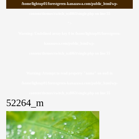
/home/lightup01/forestgreen-kanazawa.com/public_html/wp-
content/themes/switch_tcd063/single.php on line
55
">
Warning
: Undefined array key 0 in
/home/lightup01/forestgreen-
kanazawa.com/public_html/wp-
content/themes/switch_tcd063/single.php
on line
55
Warning
: Attempt to read property "name" on null in
/home/lightup01/forestgreen-kanazawa.com/public_html/wp-
content/themes/switch_tcd063/single.php
on line
55
52264_m