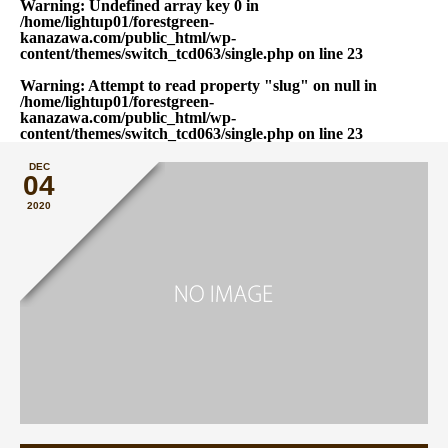
Warning
: Undefined array key 0 in
/home/lightup01/forestgreen-
kanazawa.com/public_html/wp-
content/themes/switch_tcd063/single.php
on line
23
Warning
: Attempt to read property "slug" on null in
/home/lightup01/forestgreen-
kanazawa.com/public_html/wp-
content/themes/switch_tcd063/single.php
on line
23
DEC
04
2020