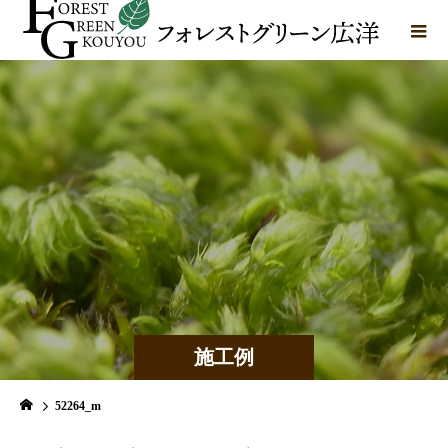
施工例
52264_m