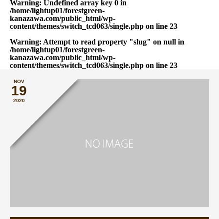
Warning
: Undefined array key 0 in
/home/lightup01/forestgreen-
kanazawa.com/public_html/wp-
content/themes/switch_tcd063/single.php
on line
23
Warning
: Attempt to read property "slug" on null in
/home/lightup01/forestgreen-
kanazawa.com/public_html/wp-
content/themes/switch_tcd063/single.php
on line
23
NOV
19
2020