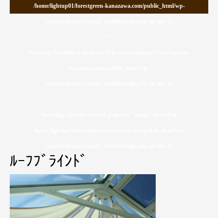
/home/lightup01/forestgreen-kanazawa.com/public_html/wp-
content/themes/switch_tcd063/single.php on line
55
">
Warning
: Undefined array key 0 in
/home/lightup01/forestgreen-
kanazawa.com/public_html/wp-
content/themes/switch_tcd063/single.php
on line
55
Warning
: Attempt to read property "name" on null in
/home/lightup01/forestgreen-kanazawa.com/public_html/wp-
content/themes/switch_tcd063/single.php
on line
55
ﾙｰﾌﾌﾞﾗｲﾝﾄﾞ